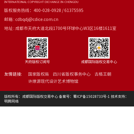
版权服务热线：400-028-0928 / 61375595
邮箱 : cdbqdj@cdice.com.cn
地址 : 成都市天府大道北段1700号环球中心W3区16楼1611室
天府版权订阅号
成都国际版权交易中心
友情链接:
国家版权局
四川省版权事务中心
古格王朝
许燎源现代设计艺术博物馆
版权所有：成都国际版权交易中心 备案号：
蜀ICP备15028733号-1
技术支持：
明腾网络